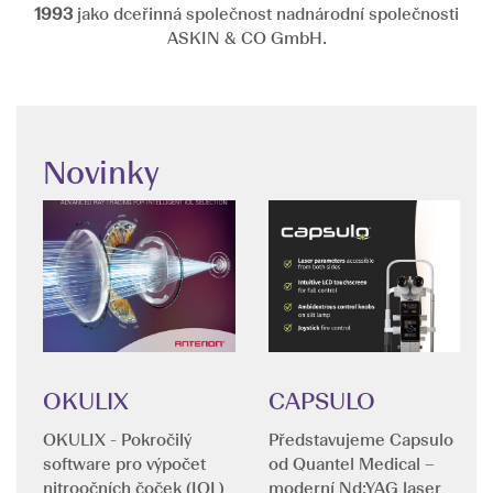
1993
jako dceřinná společnost nadnárodní společnosti
ASKIN & CO GmbH.
Novinky
OKULIX
CAPSULO
OKULIX - Pokročilý
Představujeme Capsulo
software pro výpočet
od Quantel Medical –
nitroočních čoček (IOL)
moderní Nd:YAG laser