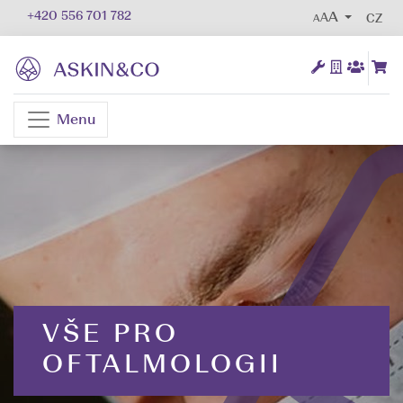
+420 556 701 782
AA
CZ
Menu
VŠE PRO
OFTALMOLOGII