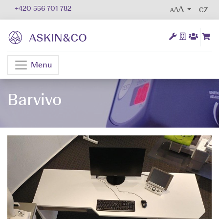
+420 556 701 782
AA
CZ
Menu
Barvivo