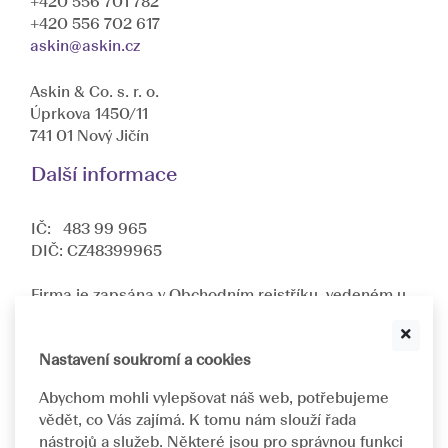
+420 556 701 782
+420 556 702 617
askin@askin.cz
Askin & Co. s. r. o.
Úprkova 1450/11
741 01 Nový Jičín
Další informace
IČ: 483 99 965
DIČ: CZ48399965
Firma je zapsána v Obchodním rejstříku, vedeném u
Krajského soudu v Ostravě oddíl C, složka
10512
.
Jsme dceřinnou společností nadnárodní společnosti
ASKIN & CO GmbH
.
Nastavení soukromí a cookies
Abychom mohli vylepšovat náš web, potřebujeme
Navrhujeme a implementujeme individuálně
vědět, co Vás zajímá. K tomu nám slouží řada
přizpůsobená řešení pro oftalmologická pracoviště.
nástrojů a služeb. Některé jsou pro správnou funkci