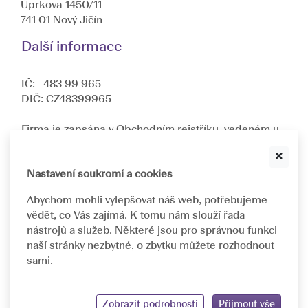
Úprkova 1450/11
741 01 Nový Jičín
Další informace
IČ: 483 99 965
DIČ: CZ48399965
Firma je zapsána v Obchodním rejstříku, vedeném u
Krajského soudu v Ostravě oddíl C, složka
10512
.
Jsme dceřinnou společností nadnárodní společnosti
ASKIN & CO GmbH
.
Nastavení soukromí a cookies
Abychom mohli vylepšovat náš web, potřebujeme
Navrhujeme a implementujeme individuálně
vědět, co Vás zajímá. K tomu nám slouží řada
přizpůsobená řešení pro oftalmologická pracoviště.
nástrojů a služeb. Některé jsou pro správnou funkci
naší stránky nezbytné, o zbytku můžete rozhodnout
sami.
©
1993 - 2026 ASKIN&CO
GDPR
Prohlášení o přístupnosti
Ochrana soukromí
Zobrazit podrobnosti
Přijmout vše