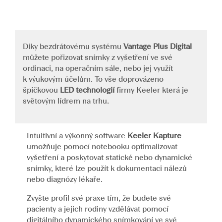
Díky bezdrátovému systému
Vantage Plus Digital
můžete pořizovat snímky z vyšetření ve své
ordinaci, na operačním sále, nebo jej využít
k výukovým účelům. To vše doprovázeno
špičkovou
LED technologií
firmy Keeler která je
světovým lídrem na trhu.
Intuitivní a výkonný software
Keeler Kapture
umožňuje pomocí notebooku optimalizovat
vyšetření a poskytovat statické nebo dynamické
snímky, které lze použít k dokumentaci nálezů
nebo diagnózy lékaře.
Zvyšte profil své praxe tím, že budete své
pacienty a jejich rodiny vzdělávat pomocí
digitálního dynamického snímkování ve své