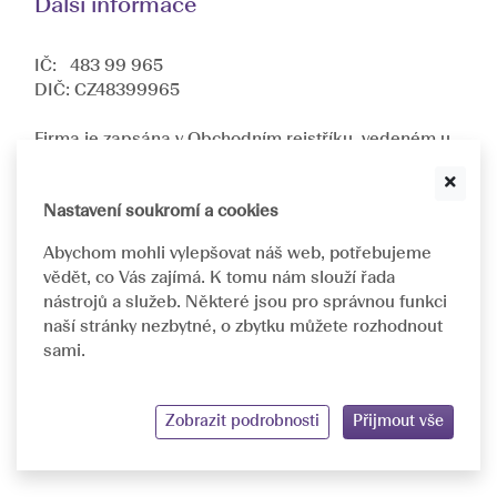
Další informace
IČ: 483 99 965
DIČ: CZ48399965
Firma je zapsána v Obchodním rejstříku, vedeném u
Krajského soudu v Ostravě oddíl C, složka
10512
.
Jsme dceřinnou společností nadnárodní společnosti
ASKIN & CO GmbH
.
Nastavení soukromí a cookies
Abychom mohli vylepšovat náš web, potřebujeme
Navrhujeme a implementujeme individuálně
vědět, co Vás zajímá. K tomu nám slouží řada
přizpůsobená řešení pro oftalmologická pracoviště.
nástrojů a služeb. Některé jsou pro správnou funkci
naší stránky nezbytné, o zbytku můžete rozhodnout
sami.
©
1993 - 2026 ASKIN&CO
GDPR
Prohlášení o přístupnosti
Ochrana soukromí
Zobrazit podrobnosti
Přijmout vše