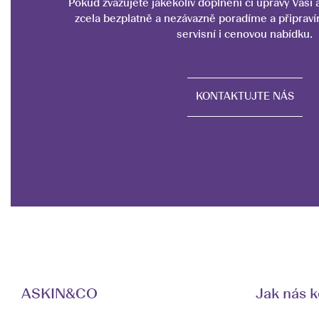
Pokud zvažujete jakékoliv doplnění či úpravy Vaší
zcela bezplatně a nezávazně poradíme a připrav
servisní i cenovou nabídku.
KONTAKTUJTE NÁS
ASKIN&CO
Jak nás k