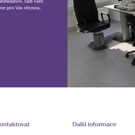
 ambulance, rádi Vám
íme pro Vás věcnou,
ontaktovat
Další informace