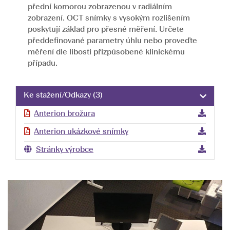
přední komorou zobrazenou v radiálním
zobrazení. OCT snímky s vysokým rozlišením
poskytují základ pro přesné měření. Určete
předdefinované parametry úhlu nebo proveďte
měření dle libosti přizpůsobené klinickému
případu.
Ke stažení/Odkazy
(3)
Anterion brožura
Anterion ukázkové snímky
Stránky výrobce