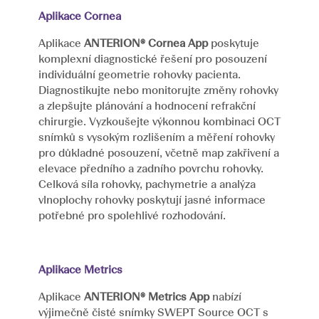
Aplikace Cornea
Aplikace
ANTERION® Cornea App
poskytuje
komplexní diagnostické řešení pro posouzení
individuální geometrie rohovky pacienta.
Diagnostikujte nebo monitorujte změny rohovky
a zlepšujte plánování a hodnocení refrakční
chirurgie. Vyzkoušejte výkonnou kombinaci OCT
snímků s vysokým rozlišením a měření rohovky
pro důkladné posouzení, včetně map zakřivení a
elevace předního a zadního povrchu rohovky.
Celková síla rohovky, pachymetrie a analýza
vlnoplochy rohovky poskytují jasné informace
potřebné pro spolehlivé rozhodování.
Aplikace Metrics
Aplikace
ANTERION® Metrics App
nabízí
výjimečně čisté snímky SWEPT Source OCT s