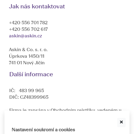
Jak nás kontaktovat
+420 556 701 782
+420 556 702 617
askin@askin.cz
Askin & Co. s. r. o.
Úprkova 1450/11
741 01 Nový Jičín
Další informace
IČ: 483 99 965
DIČ: CZ48399965
Firma je zapsána v Obchodním rejstříku, vedeném u
Krajského soudu v Ostravě oddíl C, složka
10512
.
Jsme dceřinnou společností nadnárodní společnosti
Nastavení soukromí a cookies
ASKIN & CO GmbH
.