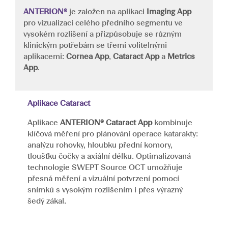
ANTERION®
je založen na aplikaci
Imaging App
pro vizualizaci celého předního segmentu ve
vysokém rozlišení a přizpůsobuje se různým
klinickým potřebám se třemi volitelnými
aplikacemi:
Cornea App
,
Cataract App
a
Metrics
App
.
Aplikace Cataract
Aplikace
ANTERION® Cataract App
kombinuje
klíčová měření pro plánování operace katarakty:
analýzu rohovky, hloubku přední komory,
tloušťku čočky a axiální délku. Optimalizovaná
technologie SWEPT Source OCT umožňuje
přesná měření a vizuální potvrzení pomocí
snímků s vysokým rozlišením i přes výrazný
šedý zákal.