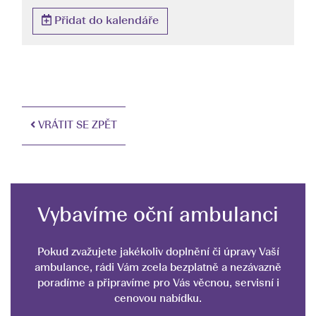
Přidat do kalendáře
VRÁTIT SE ZPĚT
Vybavíme oční ambulanci
Pokud zvažujete jakékoliv doplnění či úpravy Vaší
ambulance, rádi Vám zcela bezplatně a nezávazně
poradíme a připravíme pro Vás věcnou, servisní i
cenovou nabídku.