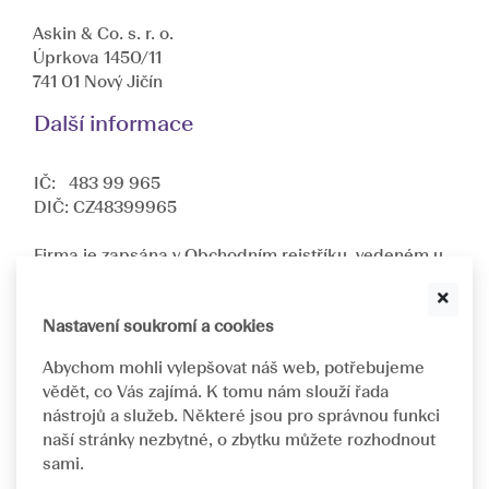
Askin & Co. s. r. o.
Úprkova 1450/11
741 01 Nový Jičín
Další informace
IČ: 483 99 965
DIČ: CZ48399965
Firma je zapsána v Obchodním rejstříku, vedeném u
Krajského soudu v Ostravě oddíl C, složka
10512
.
Jsme dceřinnou společností nadnárodní společnosti
ASKIN & CO GmbH
.
Nastavení soukromí a cookies
Abychom mohli vylepšovat náš web, potřebujeme
Navrhujeme a implementujeme individuálně
vědět, co Vás zajímá. K tomu nám slouží řada
přizpůsobená řešení pro oftalmologická pracoviště.
nástrojů a služeb. Některé jsou pro správnou funkci
naší stránky nezbytné, o zbytku můžete rozhodnout
sami.
©
1993 - 2026 ASKIN&CO